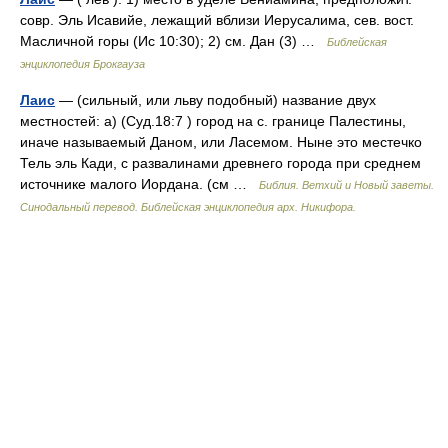
совр. Эль Исавийе, лежащий вблизи Иерусалима, сев. вост.
Масличной горы (Ис 10:30); 2) см. Дан (3) …
Библейская
энциклопедия Брокгауза
Лаис
— (сильный, или льву подобный) название двух
местностей: а) (Суд.18:7 ) город на с. границе Палестины,
иначе называемый Даном, или Ласемом. Ныне это местечко
Тель эль Кади, с развалинами древнего города при среднем
источнике малого Иордана. (см …
Библия. Ветхий и Новый заветы.
Синодальный перевод. Библейская энциклопедия арх. Никифора.