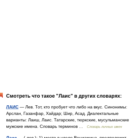
Смотреть что такое "Лаис" в других словарях:
ЛАИС
— Лев. Тот, кто пробует что либо на вкус. Синонимы:
Арслан, Газанфар, Хайдар; Шир, Асад. Диалектальные
варианты: Лаиш, Лаис. Татарские, тюркские, мусульманские
мужские имена. Словарь терминов …
Словарь личных имен
Лаис
— ( лев ): 1) место в уделе Вениамина, предположит.