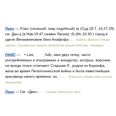
Лаис
— Л’аис (сильный, льву подобный) а) (Суд.18:7 ,14,27,29)
см. Дан,а (в Нав.19:47 назван Ласем); б) (Ис.10:30 ) город в
уделе Вениаминовом близ Анафофа …
Библия. Ветхий и Новый
заветы. Синодальный перевод. Библейская энциклопедия арх. Никифора.
ЛАИС
— • Lais, Λαΐς, имя двух гетер, часто
употребляемых в эпиграммах и анекдотах, которых, впрочем,
не всегда точно отличают. Старшая Л., родом из Коринфа,
жила во время Пелопоннесской войны и была известнейшая
красавица своего времени, но… …
Реальный словарь классических
древностей
Лаис
— См. «Дан» …
Словарь библейских имен