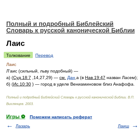
Полный и подробный Библейский
Словарь к русской канонической Библии
Лаис
Толкование
Перевод
Лаис
Л’аис (сильный, льву подобный) —
а) (
Суд.18:7
,14,27,29) —
см.
Дан
,а (в
Нав.19:47
назван Ласем);
б) (
Ис.10:30
) — город в уделе Вениаминовом близ Анафофа.
Полный и подробный Библейский Словарь к русской канонической Библии
.
В.П.
Вихлянцев
.
2003
.
Игры ⚽
Поможем написать реферат
Лазарь
Лаиш