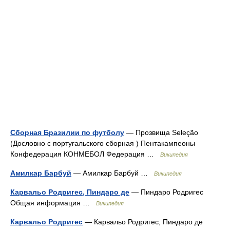
Сборная Бразилии по футболу
— Прозвища Seleção
(Дословно с португальского сборная ) Пентакампеоны
Конфедерация КОНМЕБОЛ Федерация …
Википедия
Амилкар Барбуй
— Амилкар Барбуй …
Википедия
Карвальо Родригес, Пиндаро де
— Пиндаро Родригес
Общая информация …
Википедия
Карвальо Родригес
— Карвальо Родригес, Пиндаро де